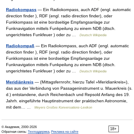
Radiokompass
— Ein Radiokompass, auch ADF (engl. automatic
direction finder ), RDF (engl. radio direction finder), oder
Funkkompass ist eine bordseitige Empfangsanlage zur
Funknavigation mittels Funkpeilung zu einem NDB (dtsch.
ungerichtetes Funkfeuer ) oder zu …
Deutsch Wikipedia
Radiokompaß
— Ein Radiokompass, auch ADF (engl. automatic
direction finder ), RDF (engl. radio direction finder), oder
Funkkompass ist eine bordseitige Empfangsanlage zur
Funknavigation mittels Funkpeilung zu einem NDB (dtsch.
ungerichtetes Funkfeuer ) oder zu …
Deutsch Wikipedia
Meridiānkreis
— (Mittagsfernrohr, hierzu Tafel »Meridiankreis«),
das aus der Verbindung von Passageninstrument u. Mauerkreis (s.
d.) entstandene, durch Reichenbach und Repsold Anfang des 19.
Jahrh. eingeführte Hauptinstrument der praktischen Astronomie,
mit dem… …
Meyers Großes Konversations-Lexikon
© Академик, 2000-2026
18+
Обратная связь:
Техподдержка
,
Реклама на сайте