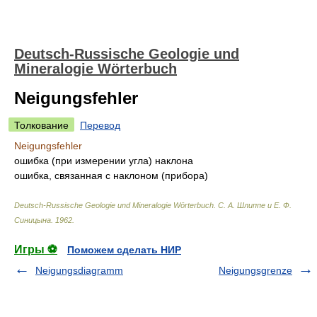
Deutsch-Russische Geologie und
Mineralogie Wörterbuch
Neigungsfehler
Толкование
Перевод
Neigungsfehler
ошибка (при измерении угла) наклона
ошибка, связанная с наклоном (прибора)
Deutsch-Russische Geologie und Mineralogie Wörterbuch
.
С. А. Шлиппе и Е. Ф.
Синицына
.
1962
.
Игры ⚽
Поможем сделать НИР
Neigungsdiagramm
Neigungsgrenze