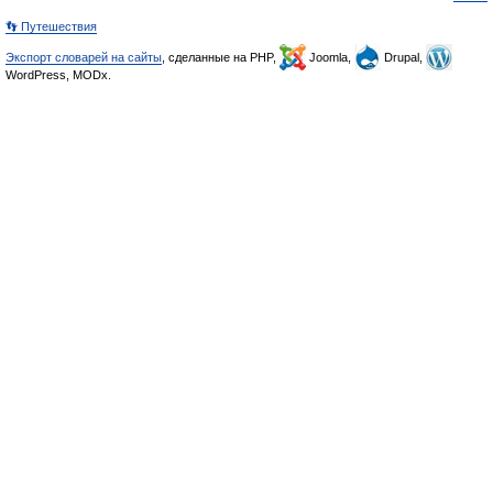
👣 Путешествия
Экспорт словарей на сайты
, сделанные на PHP,
Joomla,
Drupal,
WordPress, MODx.